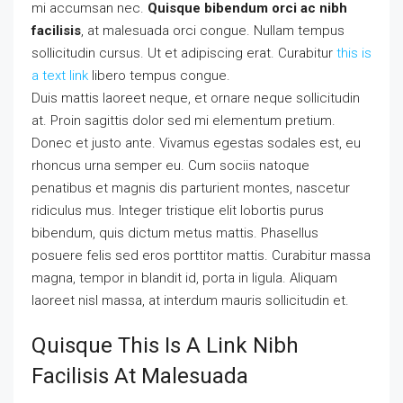
mi accumsan nec.
Quisque bibendum orci ac nibh
facilisis
, at malesuada orci congue. Nullam tempus
sollicitudin cursus. Ut et adipiscing erat. Curabitur
this is
a text link
libero tempus congue.
Duis mattis laoreet neque, et ornare neque sollicitudin
at. Proin sagittis dolor sed mi elementum pretium.
Donec et justo ante. Vivamus egestas sodales est, eu
rhoncus urna semper eu. Cum sociis natoque
penatibus et magnis dis parturient montes, nascetur
ridiculus mus. Integer tristique elit lobortis purus
bibendum, quis dictum metus mattis. Phasellus
posuere felis sed eros porttitor mattis. Curabitur massa
magna, tempor in blandit id, porta in ligula. Aliquam
laoreet nisl massa, at interdum mauris sollicitudin et.
Quisque This Is A Link Nibh
Facilisis At Malesuada