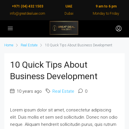
+971 (04) 432 1503
UAE
9 am to 6 pm
info@greatdealuae.com
Dubai
Monday to Friday
Home
Real Estate
10 Quick Tips About Business Development
10 Quick Tips About
Business Development
10 years ago
Real Estate
0
Lorem ipsum dolor sit amet, consectetur adipiscing
elit. Duis mollis et sem sed sollicitudin. Donec non odio
neque. Aliquam hendrerit sollicitudin purus, quis rutrum